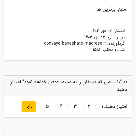
منبع: برترین ها
انتشار:
23 مهر 1403
بروزرسانی:
23 مهر 1403
گردآورنده:
donyaye-baneshate-madrese.ir
شناسه مطلب: 1581
به "10 فیلمی که دیدتان را به سینما عوض خواهد نمود" امتیاز
دهید
امتیاز دهید:
1
2
3
4
5
رای