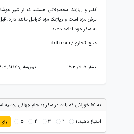
کفیر و ریاژنکا محصولاتی هستند که از شیر جوش
ترش مزه است و ریاژنکا مزه کارامل مانند دارد. قب
به سفر خود ادامه دهید.
منبع: کجارو / rbth.com
انتشار:
17 آذر 1403
بروزرسانی:
17 آذر 1403
به "10 خوراکی که باید در سفر به جام جهانی روسیه امتحان کنید" امتیاز دهید
امتیاز دهید:
1
2
3
4
5
رای