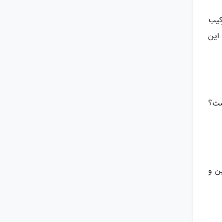
کیب
این
ست؟
ن و