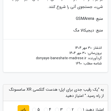
شیء، جستجوی آنی را شروع کنند.
منبع: GSMArena
منبع: دیجیکالا مگ
انتشار:
30 مهر 1404
بروزرسانی:
30 مهر 1404
گردآورنده:
donyaye-baneshate-madrese.ir
شناسه مطلب: 1690
به "یک رقیب جدی برای اپل؛ هدست گلکسی XR سامسونگ
از راه رسید." امتیاز دهید
امتیاز دهید:
1
2
3
4
5
رای