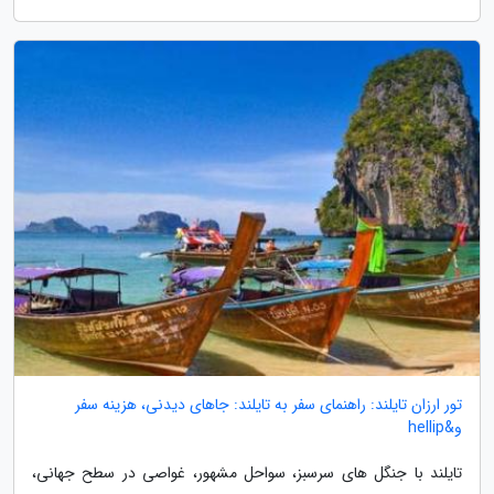
تور ارزان تایلند: راهنمای سفر به تایلند: جاهای دیدنی، هزینه سفر
و&hellip
تایلند با جنگل های سرسبز، سواحل مشهور، غواصی در سطح جهانی،