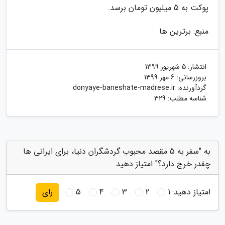
پوکت به 5 میلیون تومان برسد.
منبع: برترین ها
انتشار:
5 شهریور 1399
بروزرسانی:
6 مهر 1399
گردآورنده:
donyaye-baneshate-madrese.ir
شناسه مطلب: 329
به "سفر به 5 مقصد محبوب گردشگران دنیا، برای ایرانی ها
چقدر خرج دارد؟" امتیاز دهید
امتیاز دهید:
1
2
3
4
5
رای