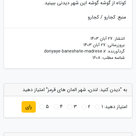
کوتاه از گوشه گوشه این شهر دیدنی ببینید.
منبع: کجارو / کجارو
انتشار:
27 آبان 1403
بروزرسانی:
27 آبان 1403
گردآورنده:
donyaye-baneshate-madrese.ir
شناسه مطلب: 1608
به "دیدن کنید: لندن، شهر المان های قرمز" امتیاز دهید
امتیاز دهید:
1
2
3
4
5
رای