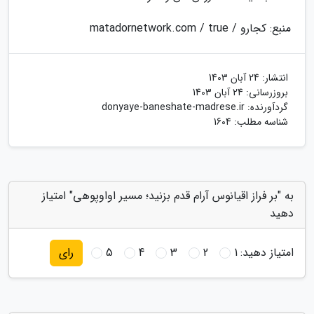
منبع: کجارو / matadornetwork.com / true
انتشار:
24 آبان 1403
بروزرسانی:
24 آبان 1403
گردآورنده:
donyaye-baneshate-madrese.ir
شناسه مطلب: 1604
به "بر فراز اقیانوس آرام قدم بزنید؛ مسیر اواوپوهی" امتیاز
دهید
امتیاز دهید:
1
2
3
4
5
رای